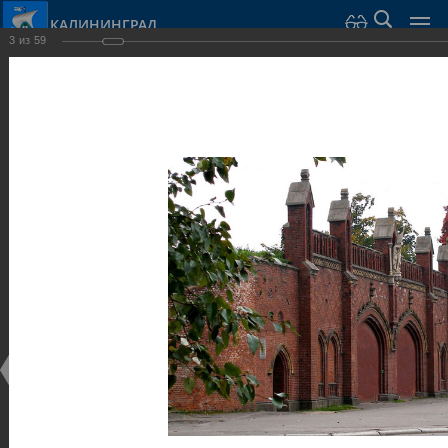
КАЛИНИНГРАД
3
из
59
Город Калининград
›
Город
›
Фотогалерея
›
Достопримечательности
›
Музеи
Достопримечательности
Музеи
25.02.2014