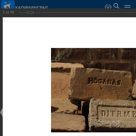
КАЛИНИНГРАД
2
из
59
Город Калининград
›
Город
›
Фотогалерея
›
Достопримечательности
›
Музеи
Достопримечательности
Музеи
25.02.2014