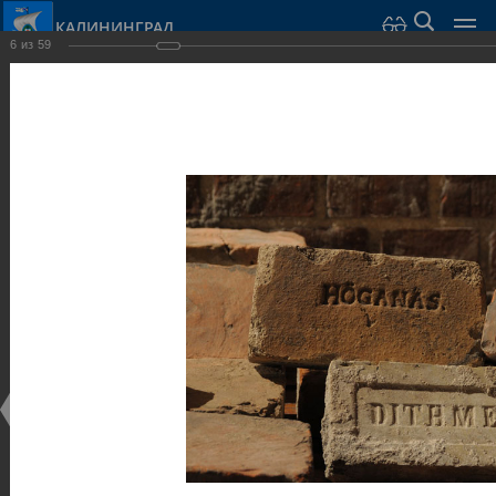
КАЛИНИНГРАД
6
из
59
Город Калининград
›
Город
›
Фотогалерея
›
Достопримечательности
›
Музеи
Достопримечательности
Музеи
25.02.2014