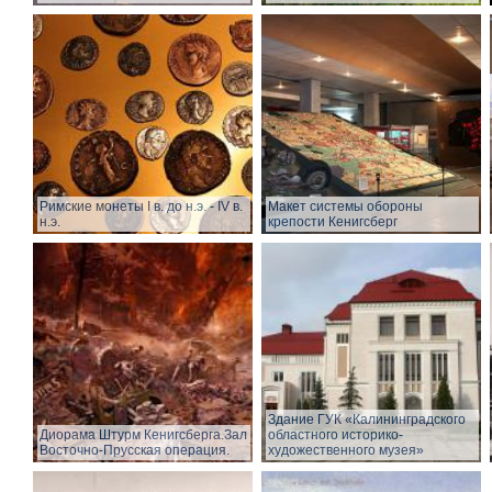
Римские монеты I в. до н.э. - IV в.
Макет системы обороны
н.э.
крепости Кенигсберг
Здание ГУК «Калининградского
Диорама Штурм Кенигсберга.Зал
областного историко-
Восточно-Прусская операция.
художественного музея»