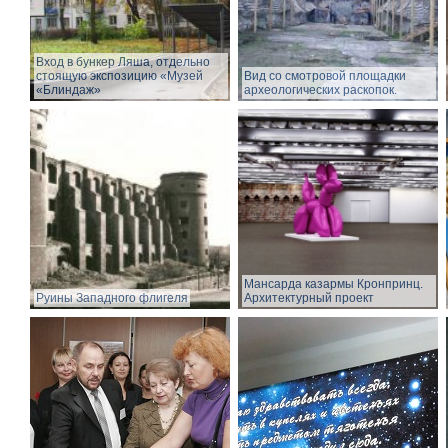
Вход в бункер Ляша, отдельно
стоящую экспозицию «Музей
Вид со смотровой площадки
«Блиндаж»
археологических раскопок.
Мансарда казармы Кронпринц.
Руины Западного флигеля
Архитектурный проект