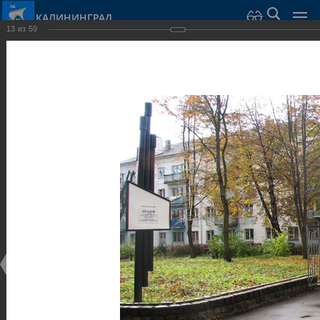
КАЛИНИНГРАД
13
из
59
Город Калининград
›
Город
›
Фотогалерея
›
Достопримечательности
›
Музеи
Достопримечательности
Музеи
25.02.2014