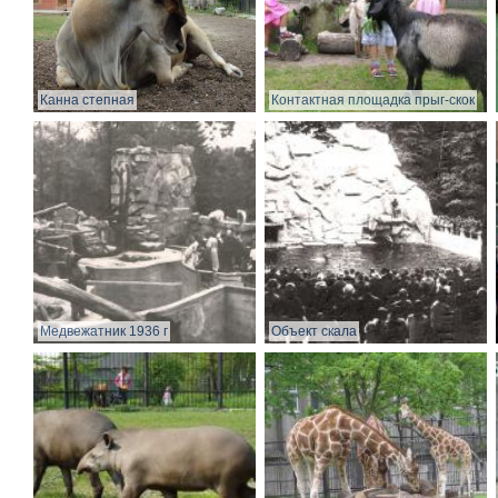
Канна степная
Контактная площадка прыг-скок
Медвежатник 1936 г
Объект скала