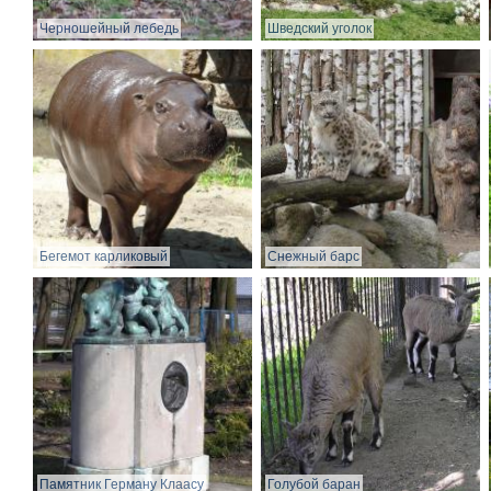
Черношейный лебедь
Шведский уголок
Бегемот карликовый
Снежный барс
Памятник Герману Клаасу
Голубой баран