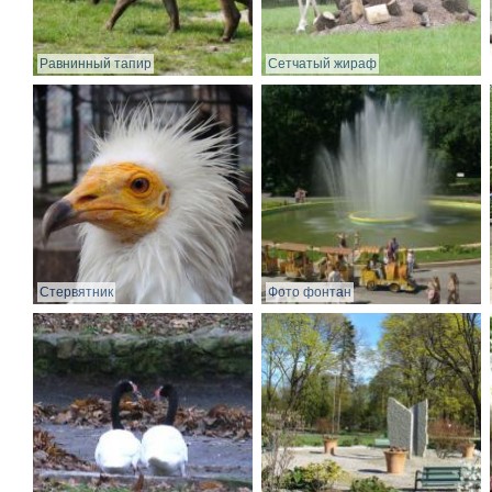
Равнинный тапир
Сетчатый жираф
Стервятник
Фото фонтан