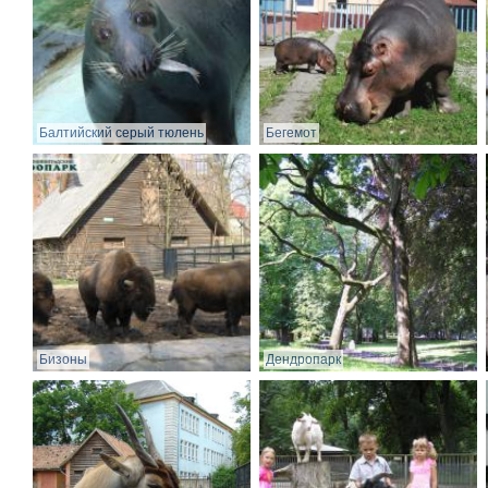
Балтийский серый тюлень
Бегемот
Бизоны
Дендропарк