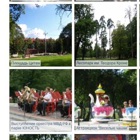
Площадь Цитен
Лесопарк им. Теодора Кроне
Выступление оркестра МВД РФ в
парке ЮНОСТЬ
Аттракцион "Веселые чашки"