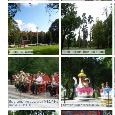
Площадь Цитен
Лесопарк им. Теодора Кроне
Выступление оркестра МВД РФ в
парке ЮНОСТЬ
Аттракцион "Веселые чашки"