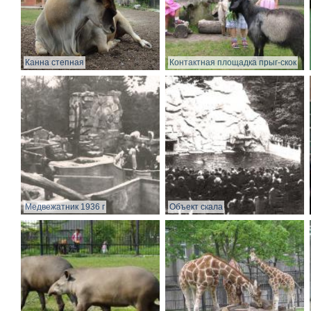
Канна степная
Контактная площадка прыг-скок
Медвежатник 1936 г
Объект скала