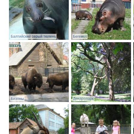
Балтийский серый тюлень
Бегемот
Бизоны
Дендропарк