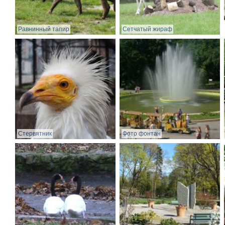
Равнинный тапир
Сетчатый жираф
Стервятник
Фото фонтан