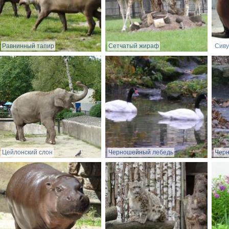
Равнинный тапир
Сетчатый жираф
Сиву
Цейлонский слон
Черношейный лебедь
Чер