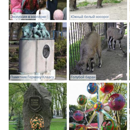
Экскурсия в зоопарке
Южный белый носорог
Памятник Герману Клаасу
Голубой баран