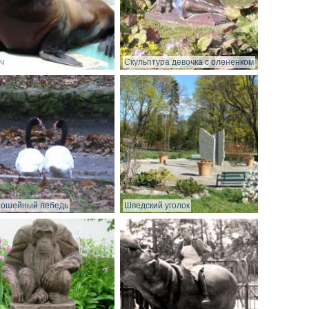
ч
Скульптура девочка с олененком
ношейный лебедь
Шведский уголок