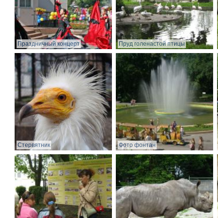
Праздничный концерт
Пруд голенастой птицы
Стервятник
Фото фонтан