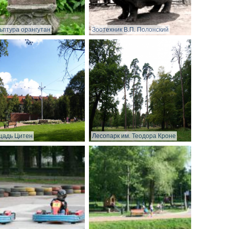
ьптура орангутан
Зоотехник В.П. Полонский
щадь Цитен
Лесопарк им. Теодора Кроне