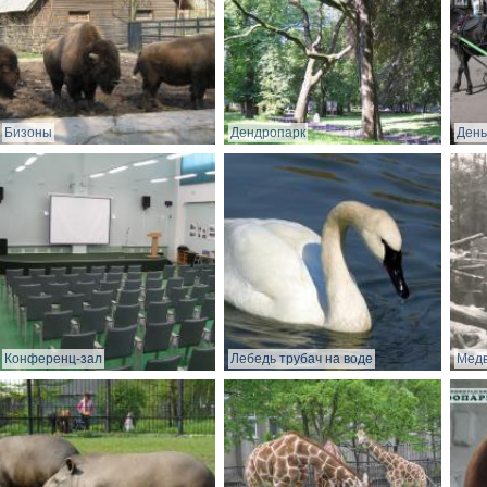
Бизоны
Дендропарк
День
Конференц-зал
Лебедь трубач на воде
Медв