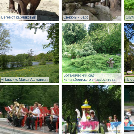
Бегемот карликовый
Снежный барс
Скул
Ботанический сад
«Парк им. Макса Ашманна»
Кенигсбергского университета
Пло