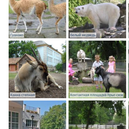
Гуанако
белый медведь
Канна степная
Контактная площадка прыг-скок