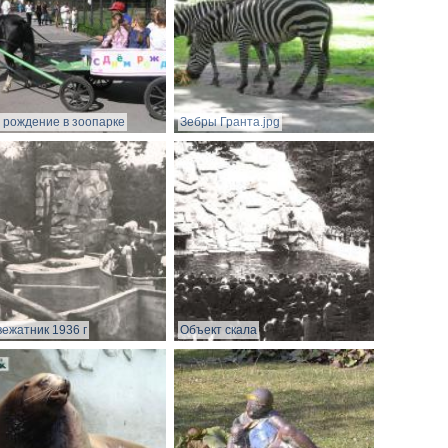
 рождение в зоопарке
Зебры Гранта.jpg
ежатник 1936 г
Объект скала