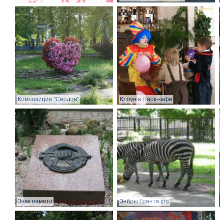
Композиция "Сердце"
Клоун в Парк-кафе
Знак памяти
Зебры Гранта.jpg