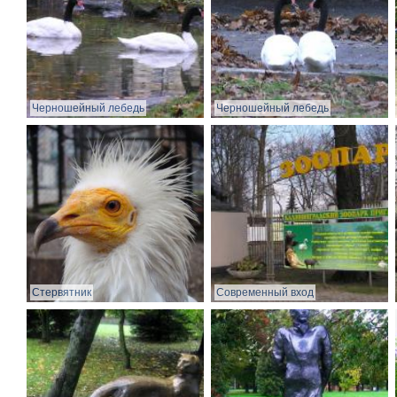
Черношейный лебедь
Черношейный лебедь
Стервятник
Современный вход