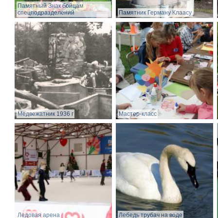
Памятный Знак бойцам
спецподразделений
Памятник Герману Клаасу
Медвежатник 1936 г
Мастер-класс
Ледовая арена
Лебедь трубач на воде