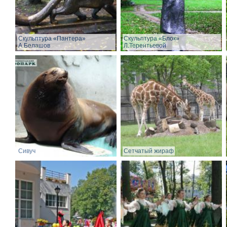
Скульптура «Пантера»
Скульптура «Блок»
А.Белашов
Л.Терентьевой
Сивуч
Сетчатый жираф