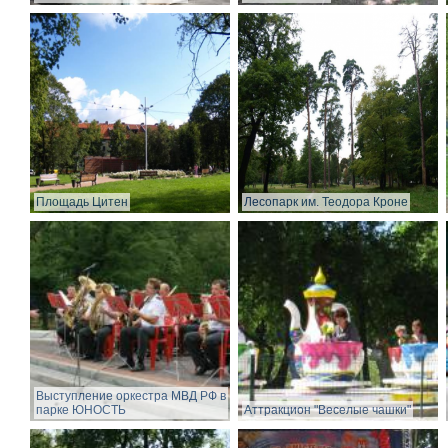
Площадь Цитен
Лесопарк им. Теодора Кроне
Выступление оркестра МВД РФ в
парке ЮНОСТЬ
Аттракцион "Веселые чашки"