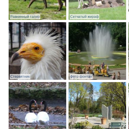
Равнинный тапир
Сетчатый жираф
Стервятник
Фото фонтан