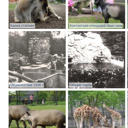
Канна степная
Контактная площадка прыг-скок
Медвежатник 1936 г
Объект скала