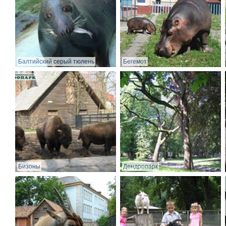
Балтийский серый тюлень
Бегемот
Бизоны
Дендропарк