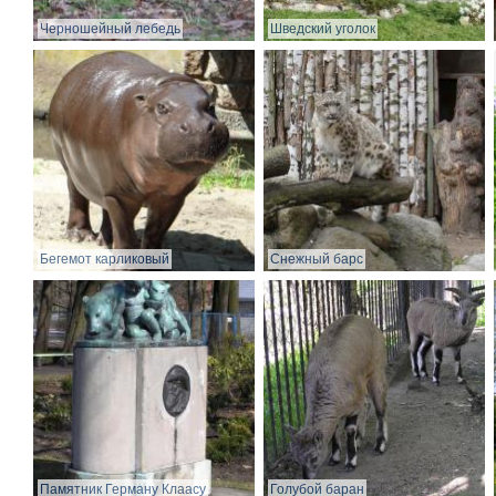
Черношейный лебедь
Шведский уголок
Бегемот карликовый
Снежный барс
Памятник Герману Клаасу
Голубой баран