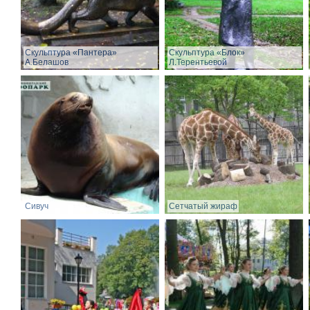
Скульптура «Пантера»
Скульптура «Блок»
А.Белашов
Л.Терентьевой
Сивуч
Сетчатый жираф