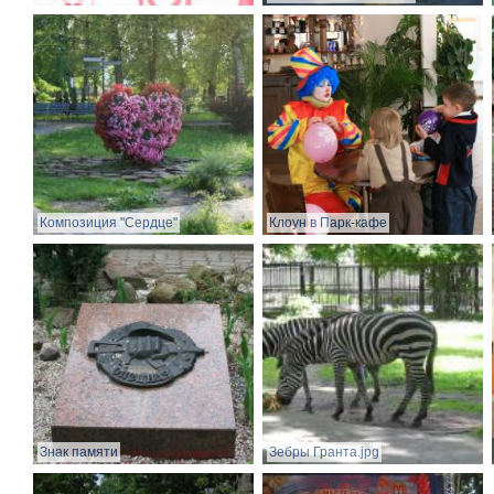
Композиция "Сердце"
Клоун в Парк-кафе
Знак памяти
Зебры Гранта.jpg