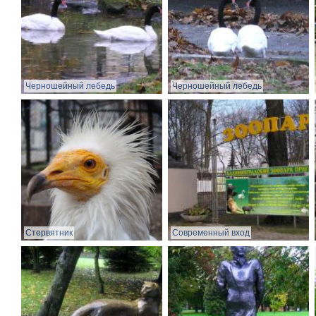
Черношейный лебедь
Черношейный лебедь
Стервятник
Современный вход