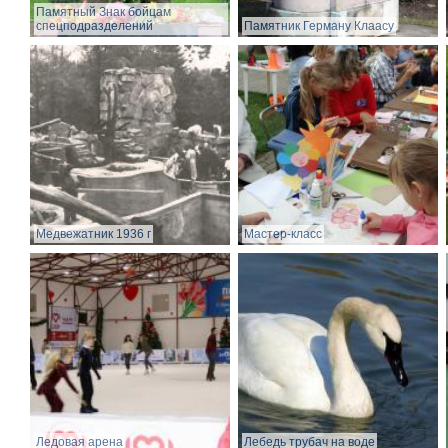
Памятный Знак бойцам
спецподразделений
Памятник Герману Клаасу
Медвежатник 1936 г
Мастер-класс
Ледовая арена
Лебедь трубач на воде