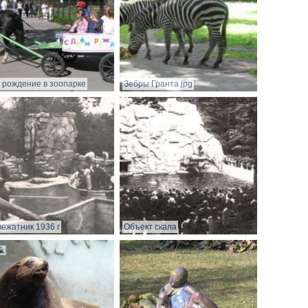
 рождение в зоопарке
Зебры Гранта.jpg
ежатник 1936 г
Объект скала