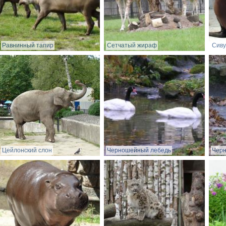
Равнинный тапир
Сетчатый жираф
Сиву
Цейлонский слон
Черношейный лебедь
Чер