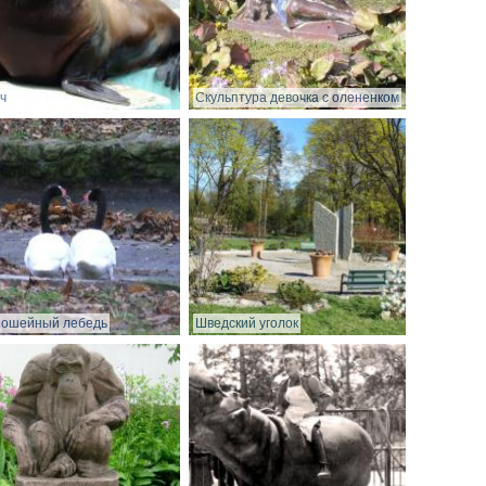
ч
Скульптура девочка с олененком
ношейный лебедь
Шведский уголок