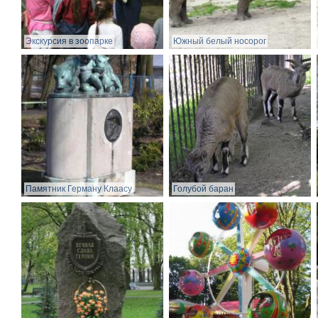
Экскурсия в зоопарке
Южный белый носорог
Памятник Герману Клаасу
Голубой баран