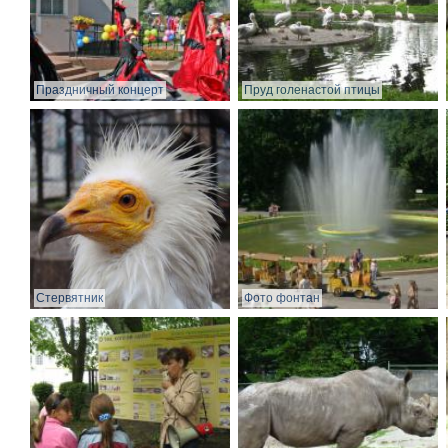
Праздничный концерт
Пруд голенастой птицы
Стервятник
Фото фонтан