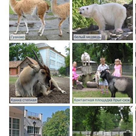
Гуанако
белый медведь
Канна степная
Контактная площадка прыг-скок