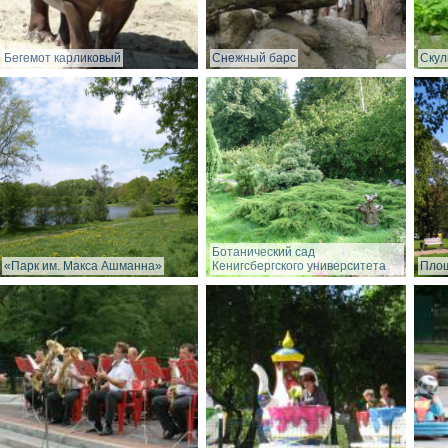
Бегемот карликовый
Снежный барс
Скул
Ботанический сад
«Парк им. Макса Ашманна»
Кенигсбергского университета
Пло