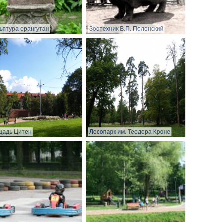
ьптура орангутан
Зоотехник В.П. Полонский
щадь Цитен
Лесопарк им. Теодора Кроне