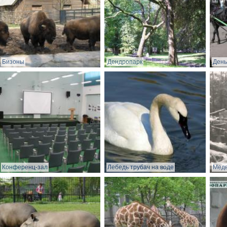
Бизоны
Дендропарк
День
Конференц-зал
Лебедь трубач на воде
Медв