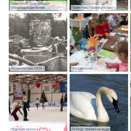
Памятный Знак бойцам
спецподразделений
Памятник Герману Клаасу
Медвежатник 1936 г
Мастер-класс
Ледовая арена
Лебедь трубач на воде