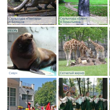
Скульптура «Пантера»
Скульптура «Блок»
А.Белашов
Л.Терентьевой
Сивуч
Сетчатый жираф