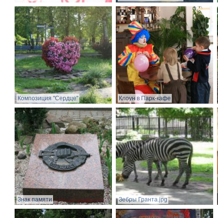
Композиция "Сердце"
Клоун в Парк-кафе
Знак памяти
Зебры Гранта.jpg