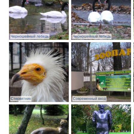
Черношейный лебедь
Черношейный лебедь
Стервятник
Современный вход