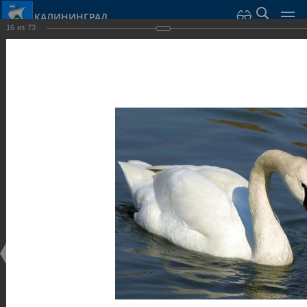
КАЛИНИНГРАД
16
из
73
Город Калининград
›
Город
›
Фотогалерея
›
Достопримечательности
›
Парки и скверы
Достопримечательности
Парки и скверы
25.02.2014