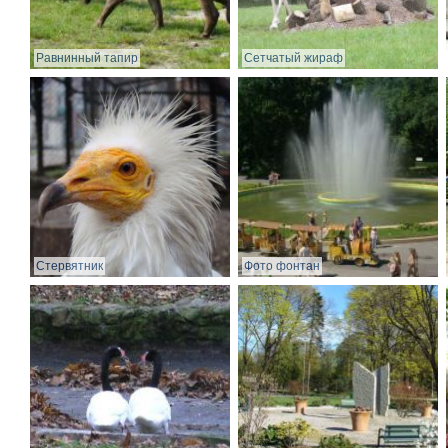
Равнинный тапир
Сетчатый жираф
Стервятник
Фото фонтан