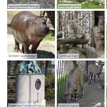
Черношейный лебедь
Шведский уголок
Бегемот карликовый
Снежный барс
Памятник Герману Клаасу
Голубой баран