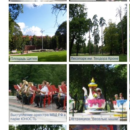
Площадь Цитен
Лесопарк им. Теодора Кроне
Выступление оркестра МВД РФ в
парке ЮНОСТЬ
Аттракцион "Веселые чашки"