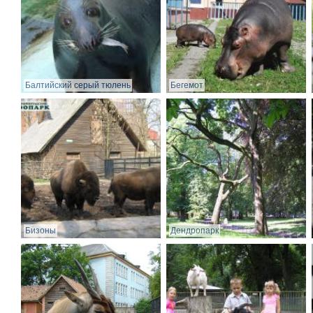
Балтийский серый тюлень
Бегемот
Бизоны
Дендропарк