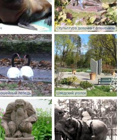
ч
Скульптура девочка с олененком
ношейный лебедь
Шведский уголок