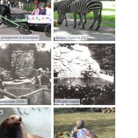
 рождение в зоопарке
Зебры Гранта.jpg
ежатник 1936 г
Объект скала