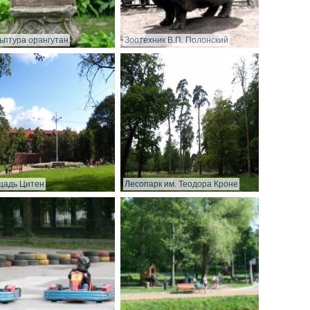
ьптура орангутан
Зоотехник В.П. Полонский
щадь Цитен
Лесопарк им. Теодора Кроне