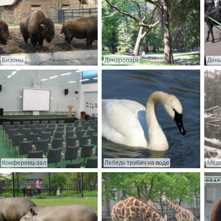
Бизоны
Дендропарк
День
Конференц-зал
Лебедь трубач на воде
Медв