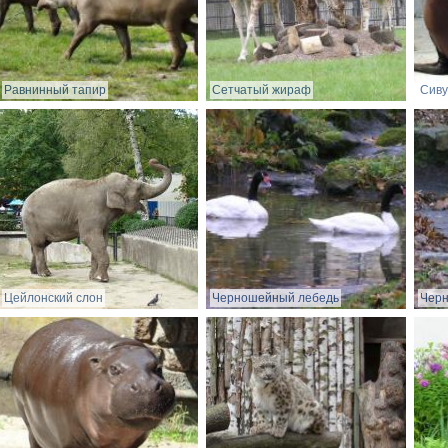
Равнинный тапир
Сетчатый жираф
Сиву
Цейлонский слон
Черношейный лебедь
Чер