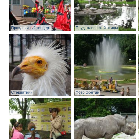
Праздничный концерт
Пруд голенастой птицы
Стервятник
Фото фонтан