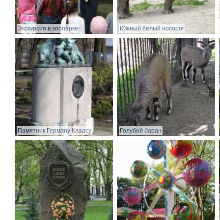
Экскурсия в зоопарке
Южный белый носорог
Памятник Герману Клаасу
Голубой баран