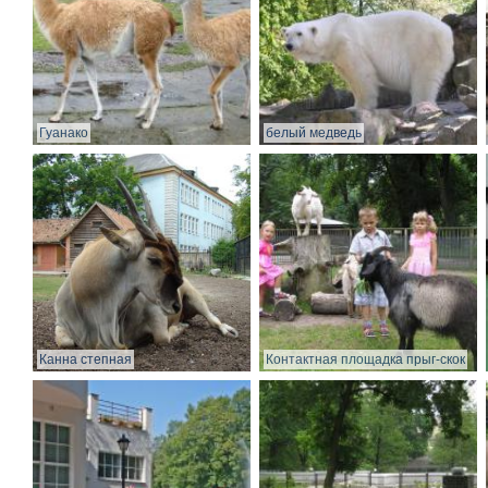
Гуанако
белый медведь
Канна степная
Контактная площадка прыг-скок