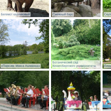
Бегемот карликовый
Снежный барс
Скул
Ботанический сад
«Парк им. Макса Ашманна»
Кенигсбергского университета
Пло