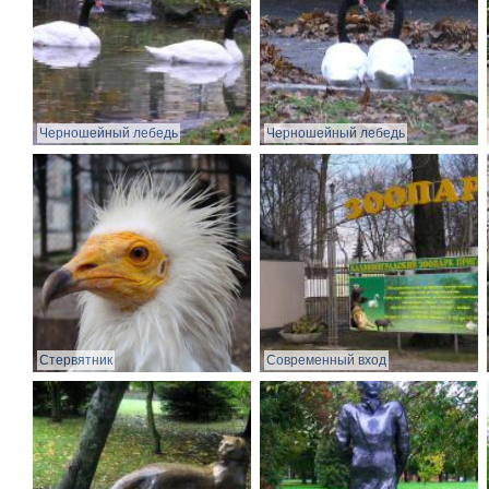
Черношейный лебедь
Черношейный лебедь
Стервятник
Современный вход