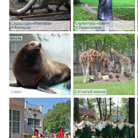
Скульптура «Пантера»
Скульптура «Блок»
А.Белашов
Л.Терентьевой
Сивуч
Сетчатый жираф