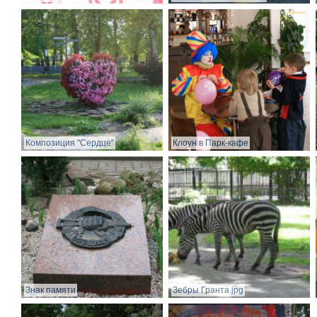
Композиция "Сердце"
Клоун в Парк-кафе
Знак памяти
Зебры Гранта.jpg