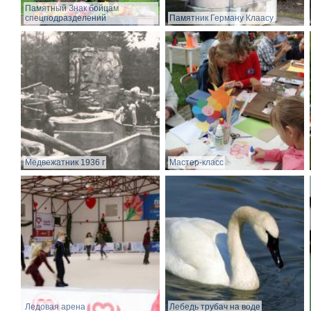
Памятный Знак бойцам
спецподразделений
Памятник Герману Клаасу
Медвежатник 1936 г
Мастер-класс
Ледовая арена
Лебедь трубач на воде