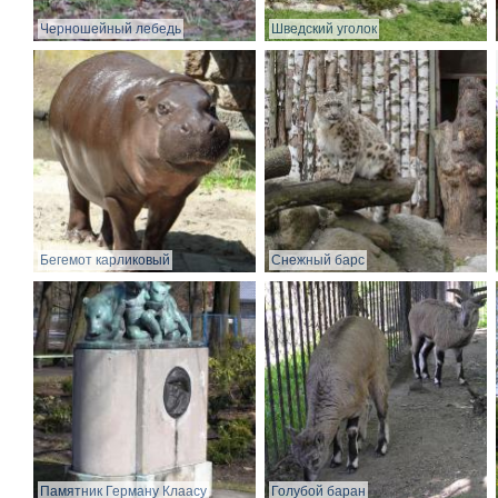
Черношейный лебедь
Шведский уголок
Бегемот карликовый
Снежный барс
Памятник Герману Клаасу
Голубой баран