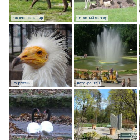
Равнинный тапир
Сетчатый жираф
Стервятник
Фото фонтан