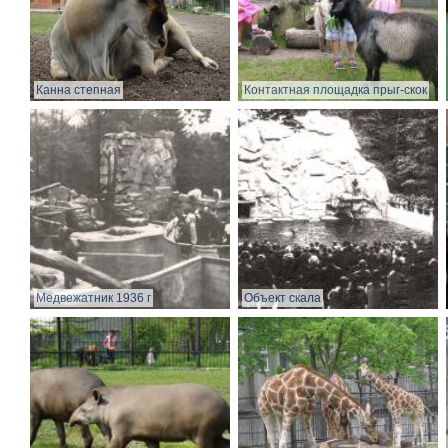
Канна степная
Контактная площадка прыг-скок
Медвежатник 1936 г
Объект скала