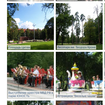
Площадь Цитен
Лесопарк им. Теодора Кроне
Выступление оркестра МВД РФ в
парке ЮНОСТЬ
Аттракцион "Веселые чашки"