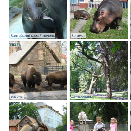
Балтийский серый тюлень
Бегемот
Бизоны
Дендропарк