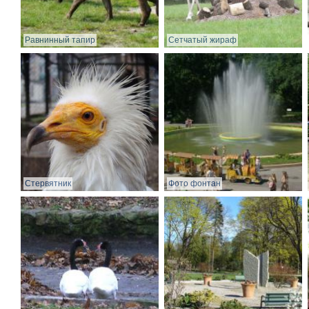
Равнинный тапир
Сетчатый жираф
Стервятник
Фото фонтан