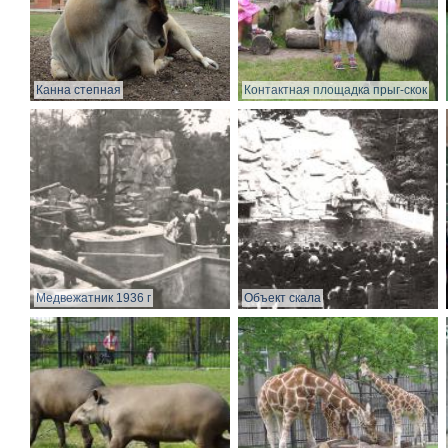
Канна степная
Контактная площадка прыг-скок
Медвежатник 1936 г
Объект скала