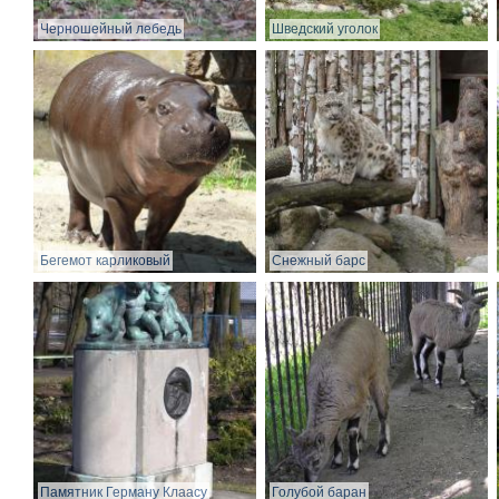
Черношейный лебедь
Шведский уголок
Бегемот карликовый
Снежный барс
Памятник Герману Клаасу
Голубой баран