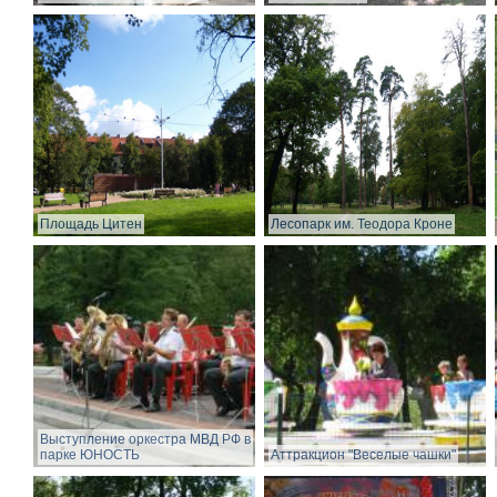
Площадь Цитен
Лесопарк им. Теодора Кроне
Выступление оркестра МВД РФ в
парке ЮНОСТЬ
Аттракцион "Веселые чашки"