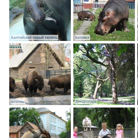
Балтийский серый тюлень
Бегемот
Бизоны
Дендропарк