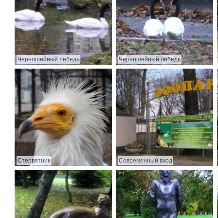
Черношейный лебедь
Черношейный лебедь
Стервятник
Современный вход