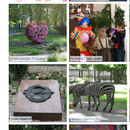
Композиция "Сердце"
Клоун в Парк-кафе
Знак памяти
Зебры Гранта.jpg