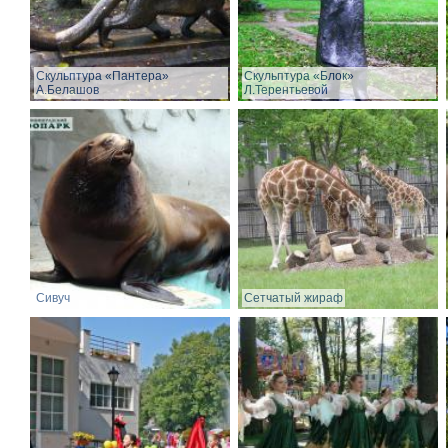
Скульптура «Пантера»
Скульптура «Блок»
А.Белашов
Л.Терентьевой
Сивуч
Сетчатый жираф