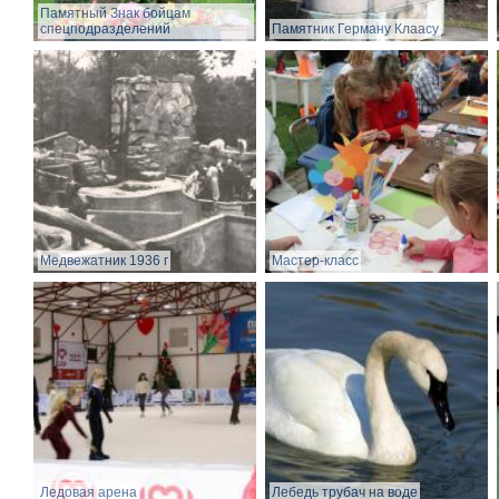
Памятный Знак бойцам
спецподразделений
Памятник Герману Клаасу
Медвежатник 1936 г
Мастер-класс
Ледовая арена
Лебедь трубач на воде