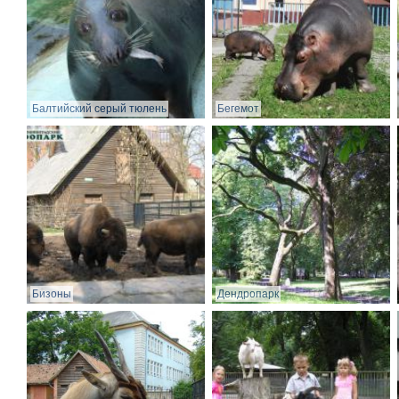
Балтийский серый тюлень
Бегемот
Бизоны
Дендропарк