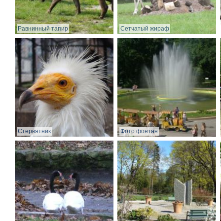
Равнинный тапир
Сетчатый жираф
Стервятник
Фото фонтан