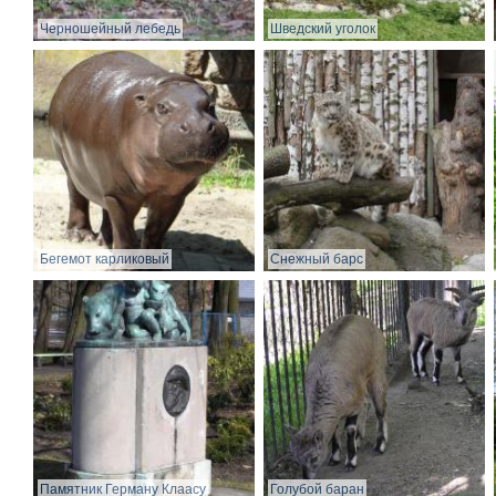
Черношейный лебедь
Шведский уголок
Бегемот карликовый
Снежный барс
Памятник Герману Клаасу
Голубой баран