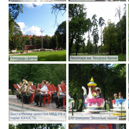
Площадь Цитен
Лесопарк им. Теодора Кроне
Выступление оркестра МВД РФ в
парке ЮНОСТЬ
Аттракцион "Веселые чашки"