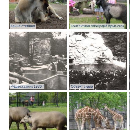
Канна степная
Контактная площадка прыг-скок
Медвежатник 1936 г
Объект скала