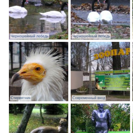
Черношейный лебедь
Черношейный лебедь
Стервятник
Современный вход