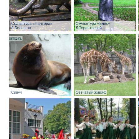
Скульптура «Пантера»
Скульптура «Блок»
А.Белашов
Л.Терентьевой
Сивуч
Сетчатый жираф