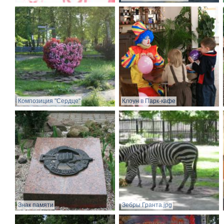
Композиция "Сердце"
Клоун в Парк-кафе
Знак памяти
Зебры Гранта.jpg