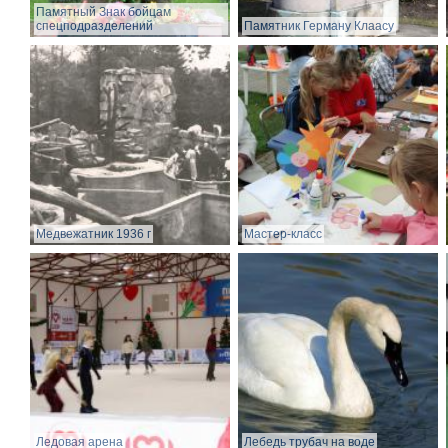
Памятный Знак бойцам
спецподразделений
Памятник Герману Клаасу
Медвежатник 1936 г
Мастер-класс
Ледовая арена
Лебедь трубач на воде