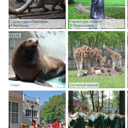
Скульптура «Пантера»
Скульптура «Блок»
А.Белашов
Л.Терентьевой
Сивуч
Сетчатый жираф