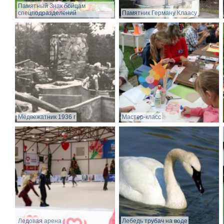
Памятный Знак бойцам
спецподразделений
Памятник Герману Клаасу
Медвежатник 1936 г
Мастер-класс
Ледовая арена
Лебедь трубач на воде