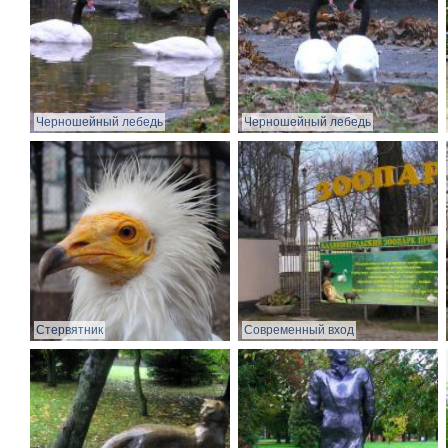
Черношейный лебедь
Черношейный лебедь
Стервятник
Современный вход