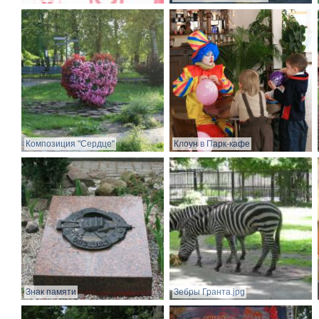
Композиция "Сердце"
Клоун в Парк-кафе
Знак памяти
Зебры Гранта.jpg