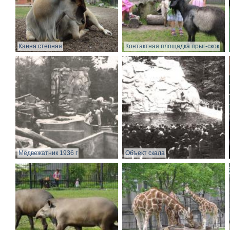
Канна степная
Контактная площадка прыг-скок
Медвежатник 1936 г
Объект скала