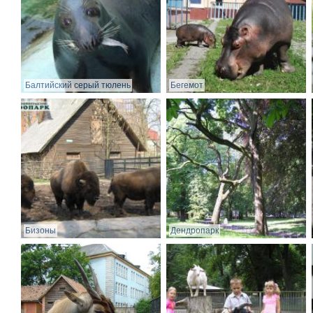
Балтийский серый тюлень
Бегемот
Бизоны
Дендропарк