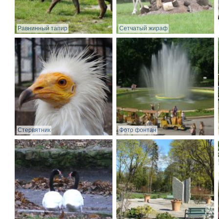
Равнинный тапир
Сетчатый жираф
Стервятник
Фото фонтан