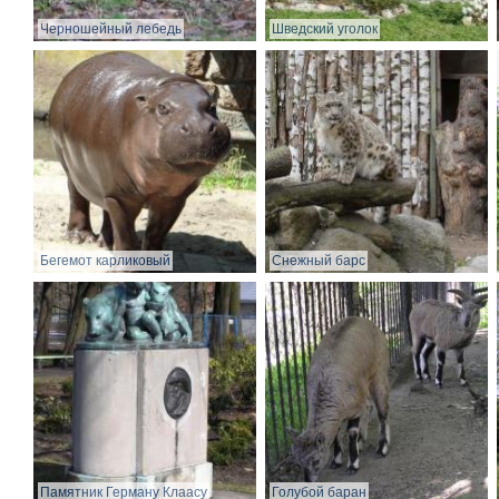
Черношейный лебедь
Шведский уголок
Бегемот карликовый
Снежный барс
Памятник Герману Клаасу
Голубой баран