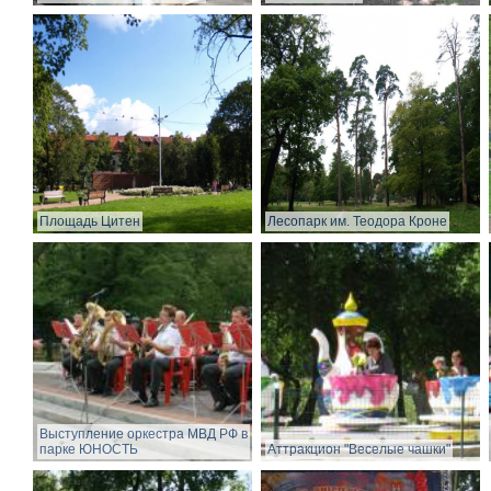
Площадь Цитен
Лесопарк им. Теодора Кроне
Выступление оркестра МВД РФ в
парке ЮНОСТЬ
Аттракцион "Веселые чашки"