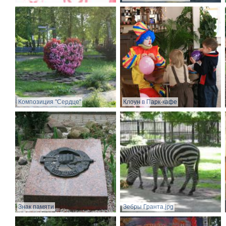
Композиция "Сердце"
Клоун в Парк-кафе
Знак памяти
Зебры Гранта.jpg