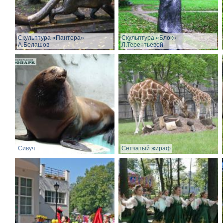
Скульптура «Пантера»
Скульптура «Блок»
А.Белашов
Л.Терентьевой
Сивуч
Сетчатый жираф