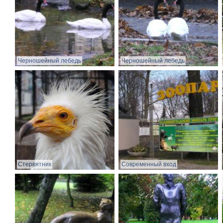
Черношейный лебедь
Черношейный лебедь
Стервятник
Современный вход