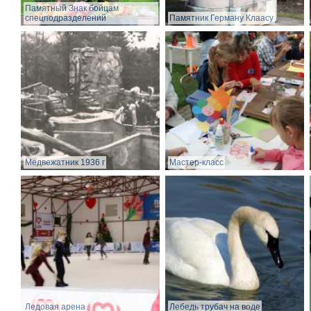
Памятный Знак бойцам
спецподразделений
Памятник Герману Клаасу
Медвежатник 1936 г
Мастер-класс
Ледовая арена
Лебедь трубач на воде