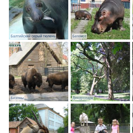
Балтийский серый тюлень
Бегемот
Бизоны
Дендропарк