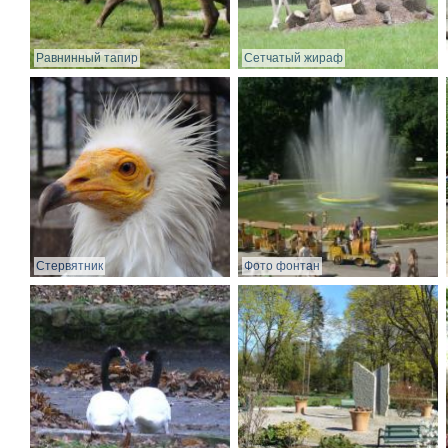
Равнинный тапир
Сетчатый жираф
Стервятник
Фото фонтан