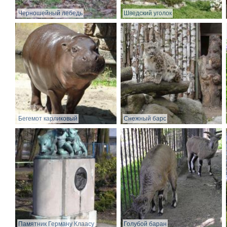
Черношейный лебедь
Шведский уголок
Бегемот карликовый
Снежный барс
Памятник Герману Клаасу
Голубой баран