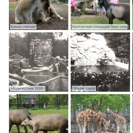
Канна степная
Контактная площадка прыг-скок
Медвежатник 1936 г
Объект скала