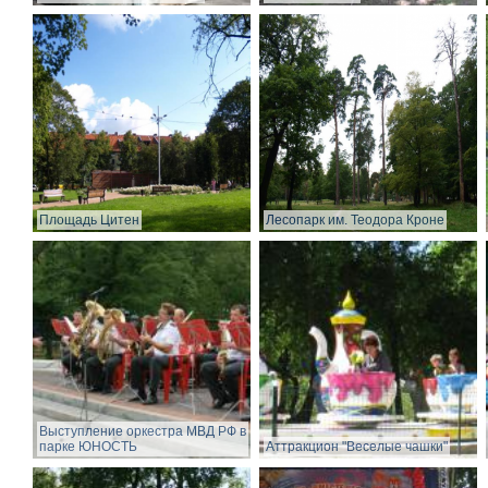
Площадь Цитен
Лесопарк им. Теодора Кроне
Выступление оркестра МВД РФ в
парке ЮНОСТЬ
Аттракцион "Веселые чашки"