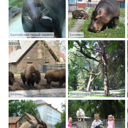
Балтийский серый тюлень
Бегемот
Бизоны
Дендропарк