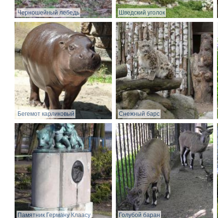
Черношейный лебедь
Шведский уголок
Бегемот карликовый
Снежный барс
Памятник Герману Клаасу
Голубой баран