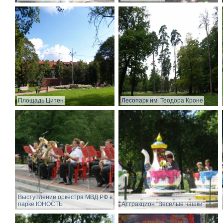
Площадь Цитен
Лесопарк им. Теодора Кроне
Выступление оркестра МВД РФ в
парке ЮНОСТЬ
Аттракцион "Веселые чашки"