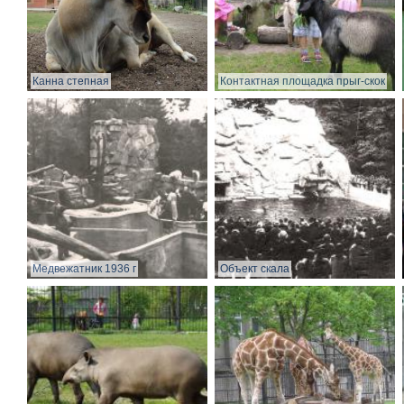
Канна степная
Контактная площадка прыг-скок
Медвежатник 1936 г
Объект скала