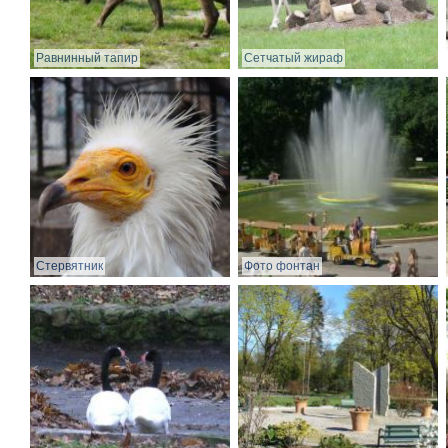
Равнинный тапир
Сетчатый жираф
Стервятник
Фото фонтан