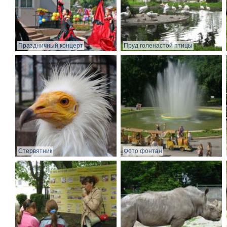
Праздничный концерт
Пруд голенастой птицы
Стервятник
Фото фонтан