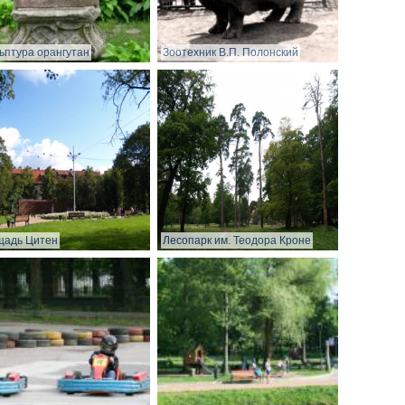
ьптура орангутан
Зоотехник В.П. Полонский
щадь Цитен
Лесопарк им. Теодора Кроне