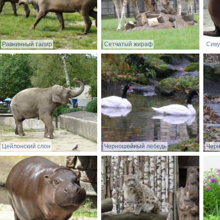
Равнинный тапир
Сетчатый жираф
Сиву
Цейлонский слон
Черношейный лебедь
Чер