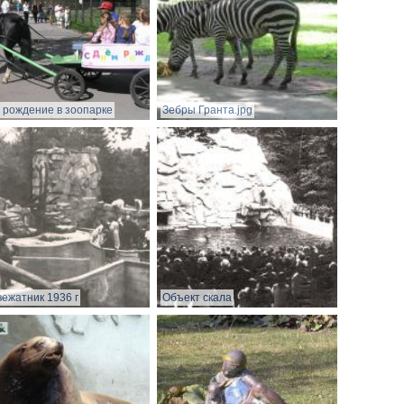
 рождение в зоопарке
Зебры Гранта.jpg
ежатник 1936 г
Объект скала