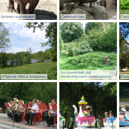
Бегемот карликовый
Снежный барс
Скул
Ботанический сад
«Парк им. Макса Ашманна»
Кенигсбергского университета
Пло