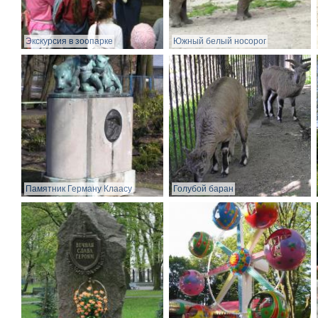
Экскурсия в зоопарке
Южный белый носорог
Памятник Герману Клаасу
Голубой баран