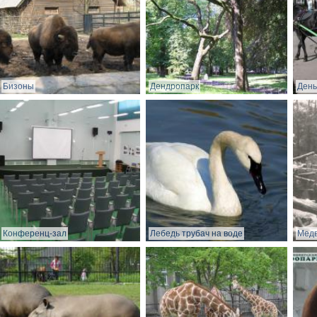
Бизоны
Дендропарк
День
Конференц-зал
Лебедь трубач на воде
Медв