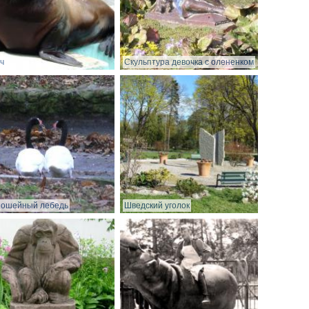
ч
Скульптура девочка с олененком
ношейный лебедь
Шведский уголок