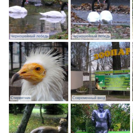
Черношейный лебедь
Черношейный лебедь
Стервятник
Современный вход