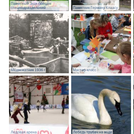
Памятный Знак бойцам
спецподразделений
Памятник Герману Клаасу
Медвежатник 1936 г
Мастер-класс
Ледовая арена
Лебедь трубач на воде