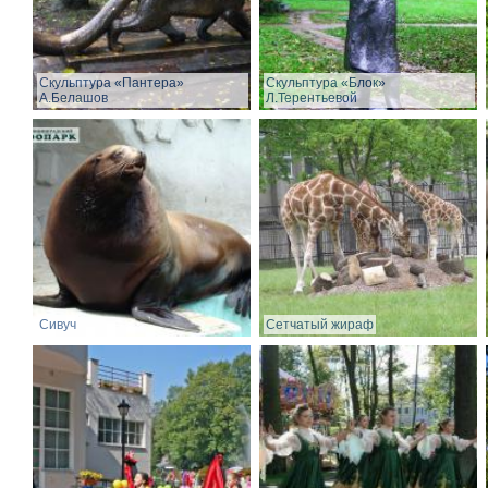
Скульптура «Пантера»
Скульптура «Блок»
А.Белашов
Л.Терентьевой
Сивуч
Сетчатый жираф