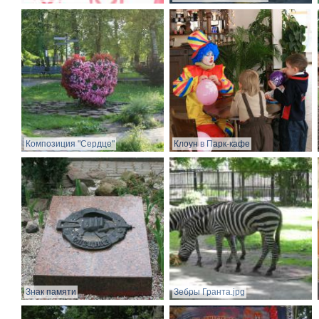
Композиция "Сердце"
Клоун в Парк-кафе
Знак памяти
Зебры Гранта.jpg