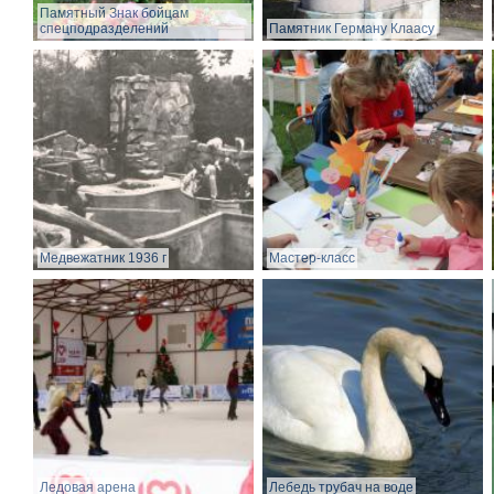
Памятный Знак бойцам
спецподразделений
Памятник Герману Клаасу
Медвежатник 1936 г
Мастер-класс
Ледовая арена
Лебедь трубач на воде