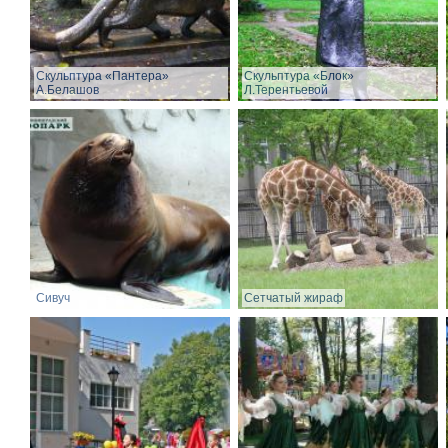
Скульптура «Пантера»
Скульптура «Блок»
А.Белашов
Л.Терентьевой
Сивуч
Сетчатый жираф