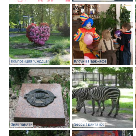
Композиция "Сердце"
Клоун в Парк-кафе
Знак памяти
Зебры Гранта.jpg