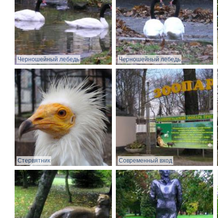
Черношейный лебедь
Черношейный лебедь
Стервятник
Современный вход