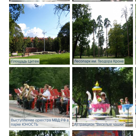
Площадь Цитен
Лесопарк им. Теодора Кроне
Выступление оркестра МВД РФ в
парке ЮНОСТЬ
Аттракцион "Веселые чашки"