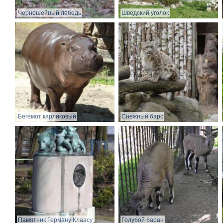
Черношейный лебедь
Шведский уголок
Бегемот карликовый
Снежный барс
Памятник Герману Клаасу
Голубой баран