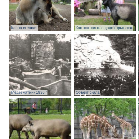
Канна степная
Контактная площадка прыг-скок
Медвежатник 1936 г
Объект скала