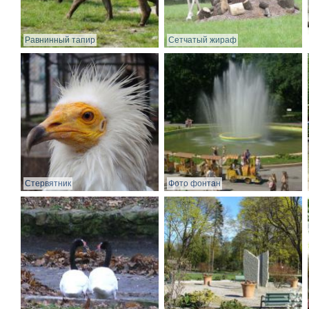
Равнинный тапир
Сетчатый жираф
Стервятник
Фото фонтан