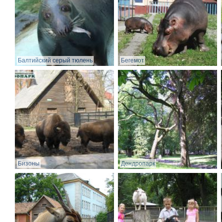
Балтийский серый тюлень
Бегемот
Бизоны
Дендропарк