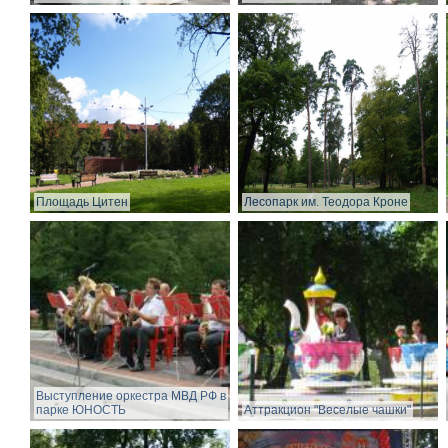
Площадь Цитен
Лесопарк им. Теодора Кроне
Выступление оркестра МВД РФ в
парке ЮНОСТЬ
Аттракцион "Веселые чашки"