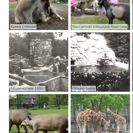
Канна степная
Контактная площадка прыг-скок
Медвежатник 1936 г
Объект скала