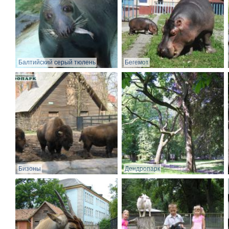
Балтийский серый тюлень
Бегемот
Бизоны
Дендропарк