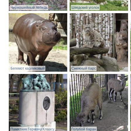
Черношейный лебедь
Шведский уголок
Бегемот карликовый
Снежный барс
Памятник Герману Клаасу
Голубой баран