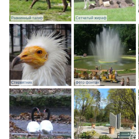
Равнинный тапир
Сетчатый жираф
Стервятник
Фото фонтан