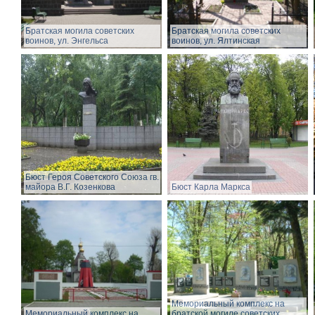
Братская могила советских
Братская могила советских
воинов, ул. Энгельса
воинов, ул. Ялтинская
Бюст Героя Советского Союза гв.
майора В.Г. Козенкова
Бюст Карла Маркса
Мемориальный комплекс на
Мемориальный комплекс на
братской могиле советских