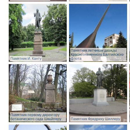
Памятник летчикам дважды
Краснознаменного Балтийского
Памятник И. Канту
флота
Памятник первому директору
ботанического сада Швайггеру
Памятник Фридриху Шиллеру