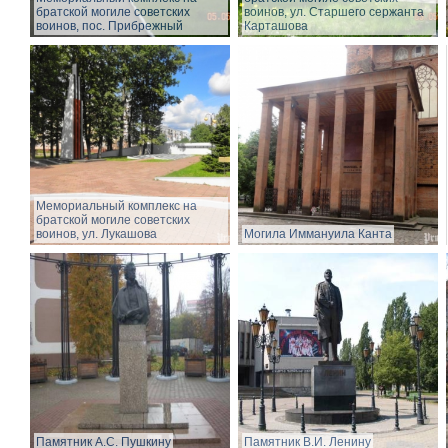
братской могиле советских
воинов, ул. Старшего сержанта
воинов, пос. Прибрежный
Карташова
Мемориальный комплекс на
братской могиле советских
воинов, ул. Лукашова
Могила Иммануила Канта
Памятник А.С. Пушкину
Памятник В.И. Ленину