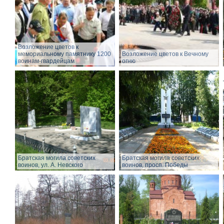
Возложение цветов к
мемориальному памятнику 1200
Возложение цветов к Вечному
воинам-гвардейцам
огню
Братская могила советских
Братская могила советских
воинов, ул. А. Невского
воинов, просп. Победы