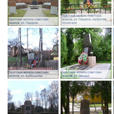
Братская могила советских
Братская могила советских
воинов, ул. Герцена, напротив
воинов, ул. Герцена
госпиталя
Братская могила советских
Братская могила советских
воинов, ул. Куйбышева
воинов, ул. Лесная