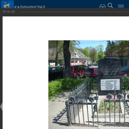
КАЛИНИНГРАД
49
из
62
Город Калининград
›
Город
›
Фотогалерея
›
Достопримечательности
›
Скульптуры и мемориалы
Достопримечательности
Скульптуры и мемориалы
25.02.2014