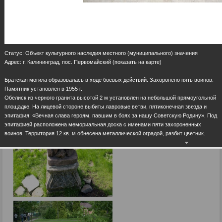
Статус: Объект культурного наследия местного (муниципального) значения
Адрес: г. Калининград, пос. Первомайский (показать на карте)
Братская могила образовалась в ходе боевых действий. Захоронено пять воинов.
Памятник установлен в 1955 г.
Обелиск из черного гранита высотой 2 м установлен на небольшой прямоугольной
площадке. На лицевой стороне выбиты лавровые ветви, пятиконечная звезда и
эпитафия: «Вечная слава героям, павшим в боях за нашу Советскую Родину». Под
эпитафией расположена мемориальная доска с именами пяти захороненных
воинов. Территория 12 кв. м обнесена металлической оградой, разбит цветник.