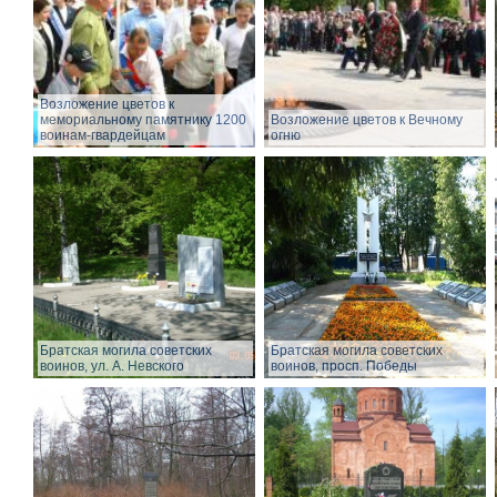
Возложение цветов к
мемориальному памятнику 1200
Возложение цветов к Вечному
воинам-гвардейцам
огню
Братская могила советских
Братская могила советских
воинов, ул. А. Невского
воинов, просп. Победы