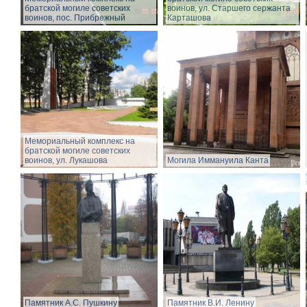
братской могиле советских
воинов, ул. Старшего сержанта
воинов, пос. Прибрежный
Карташова
Мемориальный комплекс на
братской могиле советских
воинов, ул. Лукашова
Могила Иммануила Канта
Памятник А.С. Пушкину
Памятник В.И. Ленину