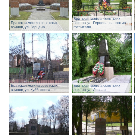
Братская могила советских
Братская могила советских
воинов, ул. Герцена, напротив
воинов, ул. Герцена
госпиталя
Братская могила советских
Братская могила советских
воинов, ул. Куйбышева
воинов, ул. Лесная