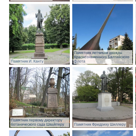
Памятник летчикам дважды
Краснознаменного Балтийского
Памятник И. Канту
флота
Памятник первому директору
ботанического сада Швайггеру
Памятник Фридриху Шиллеру