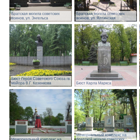
Братская могила советских
Братская могила советских
воинов, ул. Энгельса
воинов, ул. Ялтинская
Бюст Героя Советского Союза гв.
майора В.Г. Козенкова
Бюст Карла Маркса
Мемориальный комплекс на
Мемориальный комплекс на
братской могиле советских