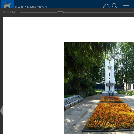
КАЛИНИНГРАД
10
из
62
Город Калининград
›
Город
›
Фотогалерея
›
Достопримечательности
›
Скульптуры и мемориалы
Достопримечательности
Скульптуры и мемориалы
25.02.2014