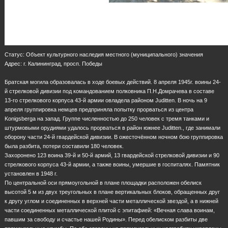
Статус: Объект культурного наследия местного (муниципального) значения
Адрес: г. Калининград, просп. Победы
Братская могила образовалась в ходе боевых действий. 8 апреля 1945г. воины 24-
й стрелковой дивизии под командованием полковника П.Н.Домрачева в составе
13-го стрелкового корпуса 43-й армии овладела районом Juditten. В ночь на 9
апреля группировка немцев предприняла попытку прорваться из центра
Konigsbergа на запад. Группе численностью до 250 человек с тремя танками и
штурмовыми орудиями удалось прорваться в район южнее Juditten., где занимали
оборону части 24-й гвардейской дивизии. В ожесточённом ночном бою группировка
была разбита, потери составили 180 человек.
Захоронено 123 воина 39-й и 50-й армий, 13 гвардейской стрелковой дивизии и 90
стрелкового корпуса 43-й армии, а также воины, умершие в госпиталях. Памятник
установлен в 1948 г.
По центральной оси прямоугольной в плане площадки расположен обелиск
высотой 5 м из двух треугольных в плане вертикальных блоков, обращенных друг
к другу углом и соединенных в верхней части металлической звездой, а в нижней
части соединенных металлической плитой с эпитафией: «Вечная слава воинам,
павшим за свободу и счастье нашей Родины». Перед обелиском разбиты две