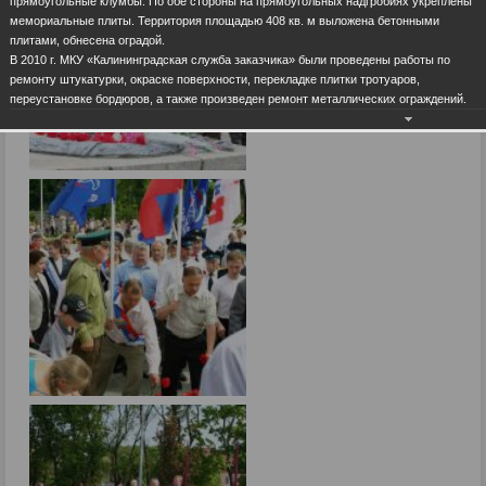
прямоугольные клумбы. По обе стороны на прямоугольных надгробиях укреплены
мемориальные плиты. Территория площадью 408 кв. м выложена бетонными
плитами, обнесена оградой.
В 2010 г. МКУ «Калининградская служба заказчика» были проведены работы по
ремонту штукатурки, окраске поверхности, перекладке плитки тротуаров,
переустановке бордюров, а также произведен ремонт металлических ограждений.