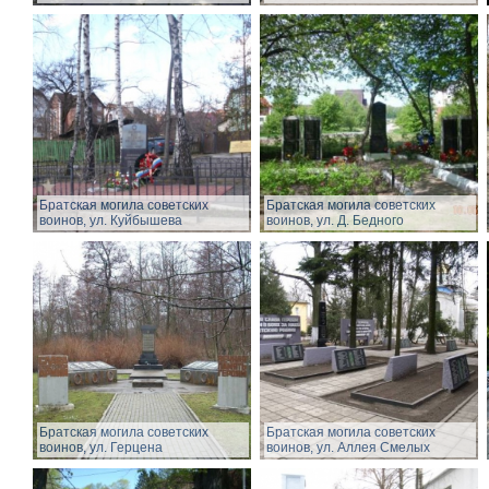
Братская могила советских
Братская могила советских
воинов, ул. Куйбышева
воинов, ул. Д. Бедного
Братская могила советских
Братская могила советских
воинов, ул. Герцена
воинов, ул. Аллея Смелых