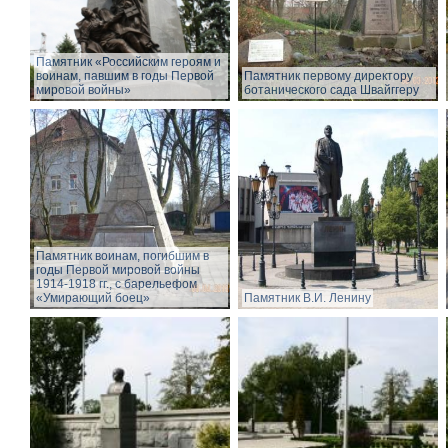
Памятник «Российским героям и
воинам, павшим в годы Первой
Памятник первому директору
мировой войны»
ботанического сада Швайггеру
Памятник воинам, погибшим в
годы Первой мировой войны
1914-1918 гг., с барельефом
«Умирающий боец»
Памятник В.И. Ленину