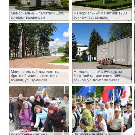
Мемориальный памятник 1200
Мемориальный памятник 1200
воинам-гвардейцам
воинам-гвардейцам
Мемориальный комплекс на
Мемориальный комплекс на
братской могиле советских
братской могиле советских
воинов, ул. Лукашова
воинов, ул. Комсомольская
Возложение цветов к
Возложение цветов к