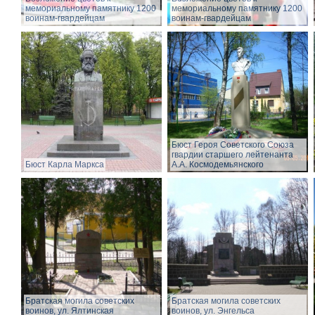
мемориальному памятнику 1200
мемориальному памятнику 1200
воинам-гвардейцам
воинам-гвардейцам
Бюст Героя Советского Союза
гвардии старшего лейтенанта
Бюст Карла Маркса
А.А. Космодемьянского
Братская могила советских
Братская могила советских
воинов, ул. Ялтинская
воинов, ул. Энгельса