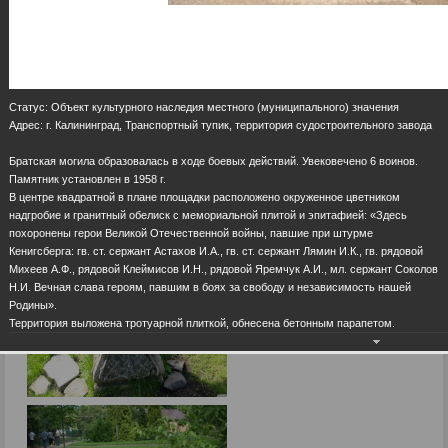
Статус: Объект культурного наследия местного (муниципального) значения
Адрес: г. Калининград, Транспортный тупик, территория судостроительного завода
Братская могила образовалась в ходе боевых действий. Увековечено 6 воинов.
Памятник установлен в 1958 г.
В центре квадратной в плане площадки расположено окруженное цветником
надгробие и гранитный обелиск с мемориальной плитой и эпитафией: «Здесь
похоронены герои Великой Отечественной войны, павшие при штурме
Кенигсберга: гв. ст. сержант Астахов И.А., гв. ст. сержант Лямин И.К., гв. рядовой
Михеев А.Ф., рядовой Клеймисов И.Н., рядовой Яремчук А.И., мл. сержант Соколов
Н.И. Вечная слава героям, павшим в боях за свободу и независимость нашей
Родины».
Территория выложена тротуарной плиткой, обнесена бетонным парапетом.