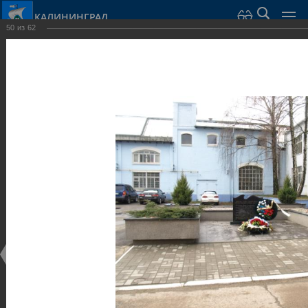
КАЛИНИНГРАД
50
из
62
Город Калининград
›
Город
›
Фотогалерея
›
Достопримечательности
›
Скульптуры и мемориалы
Достопримечательности
Скульптуры и мемориалы
25.02.2014