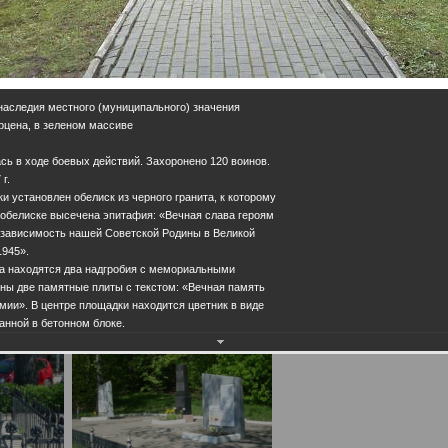
 наследия местного (муниципального) значения
Герцена, в зеленом массиве
сь в ходе боевых действий. Захоронено 120 воинов.
г.
и установлен обелиск из черного гранита, к которому
 обелиске высечена эпитафия: «Вечная слава героям
независимость нашей Советской Родины в Великой
1945».
ка находятся два надгробия с мемориальными
ны две памятные плиты с текстом: «Вечная память
мии». В центре площадки находится цветник в виде
анной в бетонном блоке.