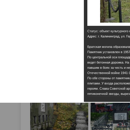
Статус: объект культурного
Адрес: г. Калининград, ул. 
Братская могила образовала
Памятник установлен в 1957 
По центральной оси площадк
ведет бетонная дорожка. На
павшим в боях за честь и 
Отечественной войне 1941-
По обе стороны от памятни
плитами. У входа расположе
героям. Слава Советской ар
пятиконечной звезды, вырез