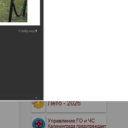
Промышленные здания и
сооружения
Мосты
Слайд-шоу: