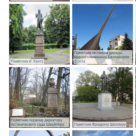
Памятник летчикам дважды
Краснознаменного Балтийского
Памятник И. Канту
флота
Памятник первому директору
ботанического сада Швайггеру
Памятник Фридриху Шиллеру