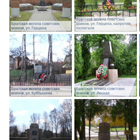
Братская могила советских
Братская могила советских
воинов, ул. Герцена, напротив
воинов, ул. Герцена
госпиталя
Братская могила советских
Братская могила советских
воинов, ул. Куйбышева
воинов, ул. Лесная