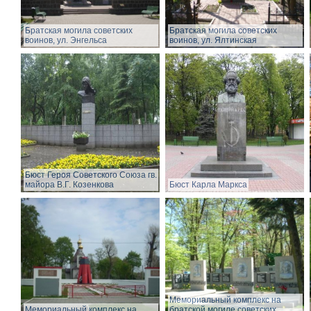
Братская могила советских
Братская могила советских
воинов, ул. Энгельса
воинов, ул. Ялтинская
Бюст Героя Советского Союза гв.
майора В.Г. Козенкова
Бюст Карла Маркса
Мемориальный комплекс на
Мемориальный комплекс на
братской могиле советских