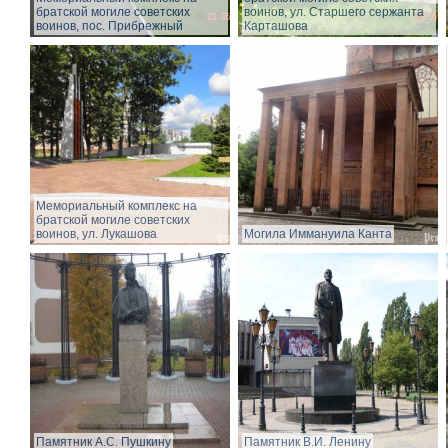
братской могиле советских
воинов, ул. Старшего сержанта
воинов, пос. Прибрежный
Карташова
Мемориальный комплекс на
братской могиле советских
воинов, ул. Лукашова
Могила Иммануила Канта
Памятник А.С. Пушкину
Памятник В.И. Ленину