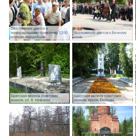
Возложение цветов к
мемориальному памятнику 1200
Возложение цветов к Вечному
воинам-гвардейцам
огню
Братская могила советских
Братская могила советских
воинов, ул. А. Невского
воинов, просп. Победы