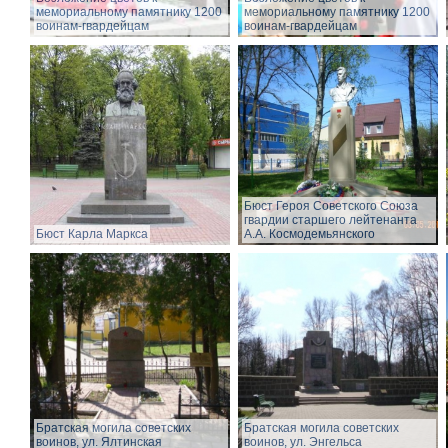
мемориальному памятнику 1200
мемориальному памятнику 1200
воинам-гвардейцам
воинам-гвардейцам
Бюст Героя Советского Союза
гвардии старшего лейтенанта
Бюст Карла Маркса
А.А. Космодемьянского
Братская могила советских
Братская могила советских
воинов, ул. Ялтинская
воинов, ул. Энгельса