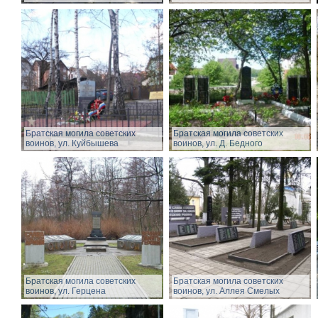
Братская могила советских
Братская могила советских
воинов, ул. Куйбышева
воинов, ул. Д. Бедного
Братская могила советских
Братская могила советских
воинов, ул. Герцена
воинов, ул. Аллея Смелых