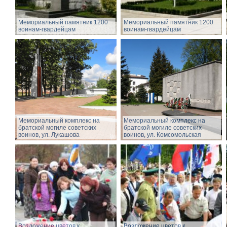
Мемориальный памятник 1200
Мемориальный памятник 1200
воинам-гвардейцам
воинам-гвардейцам
Мемориальный комплекс на
Мемориальный комплекс на
братской могиле советских
братской могиле советских
воинов, ул. Лукашова
воинов, ул. Комсомольская
Возложение цветов к
Возложение цветов к