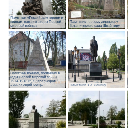
Памятник «Российским героям и
воинам, павшим в годы Первой
Памятник первому директору
мировой войны»
ботанического сада Швайггеру
Памятник воинам, погибшим в
годы Первой мировой войны
1914-1918 гг., с барельефом
«Умирающий боец»
Памятник В.И. Ленину