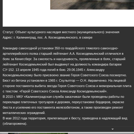
Статус: Объект культурного наследия местного (муниципального) значения
Адрес: г. Калининград, пос. А. Космодемьянского, в сквере
Командир самоходной установки 350-го гвардейского тяжелого самоходно-
артиллерийского полка старший лейтенант А.А. Космодемьянский отличился в
боях за Кенигсберг. За смелость и находчивость, проявленные в боях, старший
лейтенант Космодемьянский был выдвинут на должность командира батареи
СУ-152. 13 апреля 1945 года погиб в бою. 29.06.1945 г. Александру
Космодемьянскому было присвоено звание Героя Советского Союза посмертно.
Бюст из бетона установлен в 1965 г. Скульптор — О.Н. Аврамченко. На лицевой
стороне постамента выбита звезда Героя Советского Союза и мемориальная плита
с текстом: «Герой Советского Союза Александр Космодемьянский».
В 2010 г. МКУ «Калининградская служба заказчика» были проведены работы по
перекладке плиточных тротуаров и дорожек, переустановке бордюров, окраске
бюста и усилению его постамента железобетоном, а также произведен ремонт
металлических ограждений.
В мае 2012 года территория, прилегающая к бюсту, приведена в надлежащий вид
(облагорожена).