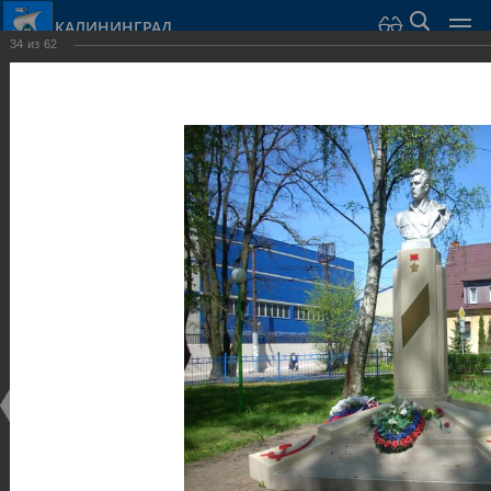
КАЛИНИНГРАД
34
из
62
Город Калининград
›
Город
›
Фотогалерея
›
Достопримечательности
›
Скульптуры и мемориалы
Достопримечательности
Скульптуры и мемориалы
25.02.2014