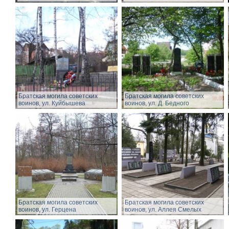
Братская могила советских
Братская могила советских
воинов, ул. Куйбышева
воинов, ул. Д. Бедного
Братская могила советских
Братская могила советских
воинов, ул. Герцена
воинов, ул. Аллея Смелых