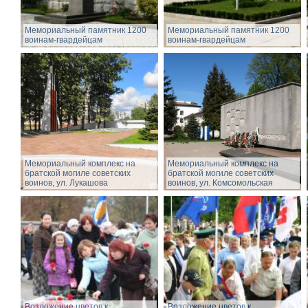
Мемориальный памятник 1200
Мемориальный памятник 1200
воинам-гвардейцам
воинам-гвардейцам
Мемориальный комплекс на
Мемориальный комплекс на
братской могиле советских
братской могиле советских
воинов, ул. Лукашова
воинов, ул. Комсомольская
Возложение цветов к
Возложение цветов к