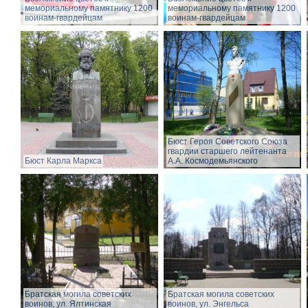
мемориальному памятнику 1200
мемориальному памятнику 1200
воинам-гвардейцам
воинам-гвардейцам
Бюст Героя Советского Союза
гвардии старшего лейтенанта
Бюст Карла Маркса
А.А. Космодемьянского
Братская могила советских
Братская могила советских
воинов, ул. Ялтинская
воинов, ул. Энгельса