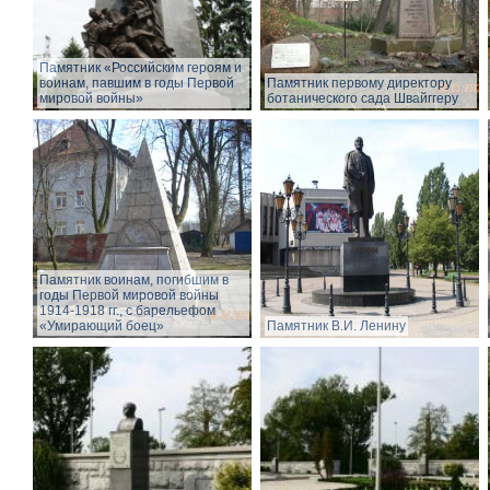
Памятник «Российским героям и
воинам, павшим в годы Первой
Памятник первому директору
мировой войны»
ботанического сада Швайггеру
Памятник воинам, погибшим в
годы Первой мировой войны
1914-1918 гг., с барельефом
«Умирающий боец»
Памятник В.И. Ленину