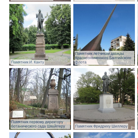
Памятник летчикам дважды
Краснознаменного Балтийского
Памятник И. Канту
флота
Памятник первому директору
ботанического сада Швайггеру
Памятник Фридриху Шиллеру