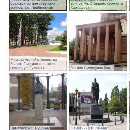
братской могиле советских
воинов, ул. Старшего сержанта
воинов, пос. Прибрежный
Карташова
Мемориальный комплекс на
братской могиле советских
воинов, ул. Лукашова
Могила Иммануила Канта
Памятник А.С. Пушкину
Памятник В.И. Ленину