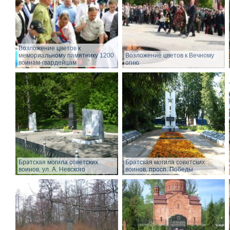
Возложение цветов к
мемориальному памятнику 1200
Возложение цветов к Вечному
воинам-гвардейцам
огню
Братская могила советских
Братская могила советских
воинов, ул. А. Невского
воинов, просп. Победы