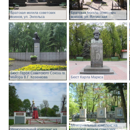
Братская могила советских
Братская могила советских
воинов, ул. Энгельса
воинов, ул. Ялтинская
Бюст Героя Советского Союза гв.
майора В.Г. Козенкова
Бюст Карла Маркса
Мемориальный комплекс на
Мемориальный комплекс на
братской могиле советских