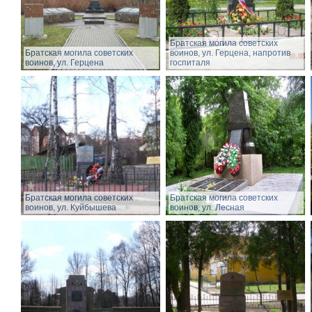
Братская могила советских
Братская могила советских
воинов, ул. Герцена, напротив
воинов, ул. Герцена
госпиталя
Братская могила советских
Братская могила советских
воинов, ул. Куйбышева
воинов, ул. Лесная