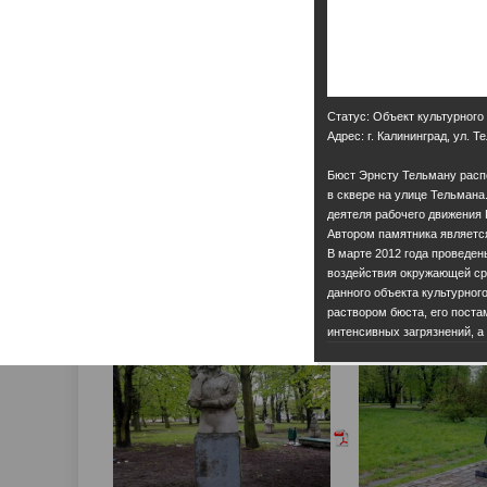
Статус: Объект культурного
Адрес: г. Калининград, ул. Т
Бюст Эрнсту Тельману расп
в сквере на улице Тельмана
деятеля рабочего движения
Автором памятника является 
В марте 2012 года проведен
воздействия окружающей сре
данного объекта культурно
раствором бюста, его поста
интенсивных загрязнений, а 