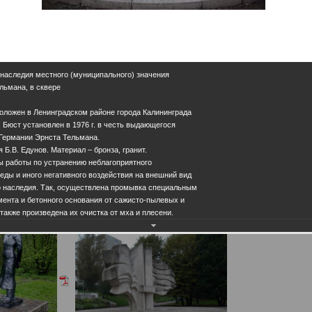
 наследия местного (муниципального) значения
ельмана, в сквере
оложен в Ленинградском районе города Калининграда
. Бюст установлен в 1976 г. в честь выдающегося
 Германии Эрнста Тельмана.
Б.В. Едунов. Материал – бронза, гранит.
ы работы по устранению неблагоприятного
ды и иного негативного воздействия на внешний вид
го наследия. Так, осуществлена промывка специальным
мента и бетонного основания от сажисто-пылевых и
также произведена их очистка от мха и плесени.