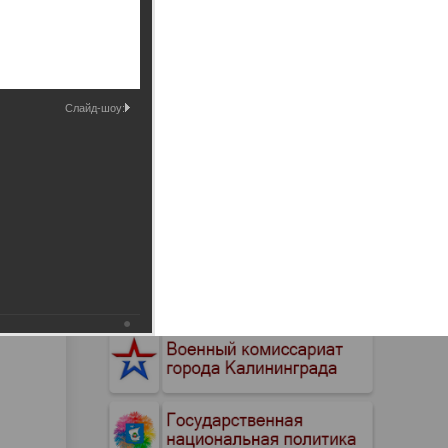
Промышленные здания и
сооружения
Мосты
Слайд-шоу: