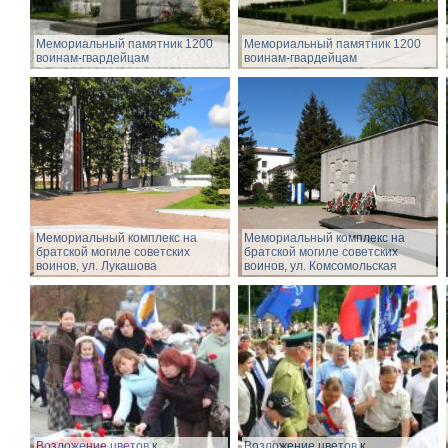
Мемориальный памятник 1200
Мемориальный памятник 1200
воинам-гвардейцам
воинам-гвардейцам
Мемориальный комплекс на
Мемориальный комплекс на
братской могиле советских
братской могиле советских
воинов, ул. Лукашова
воинов, ул. Комсомольская
Возложение цветов к
Возложение цветов к