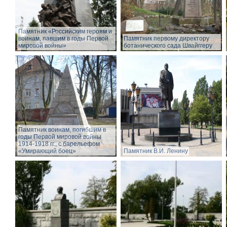
Памятник «Российским героям и
воинам, павшим в годы Первой
Памятник первому директору
мировой войны»
ботанического сада Швайггеру
Памятник воинам, погибшим в
годы Первой мировой войны
1914-1918 гг., с барельефом
«Умирающий боец»
Памятник В.И. Ленину