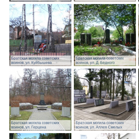
Братская могила советских
Братская могила советских
воинов, ул. Куйбышева
воинов, ул. Д. Бедного
Братская могила советских
Братская могила советских
воинов, ул. Герцена
воинов, ул. Аллея Смелых