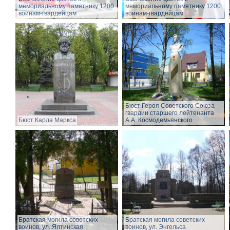
мемориальному памятнику 1200
мемориальному памятнику 1200
воинам-гвардейцам
воинам-гвардейцам
Бюст Героя Советского Союза
гвардии старшего лейтенанта
Бюст Карла Маркса
А.А. Космодемьянского
Братская могила советских
Братская могила советских
воинов, ул. Ялтинская
воинов, ул. Энгельса