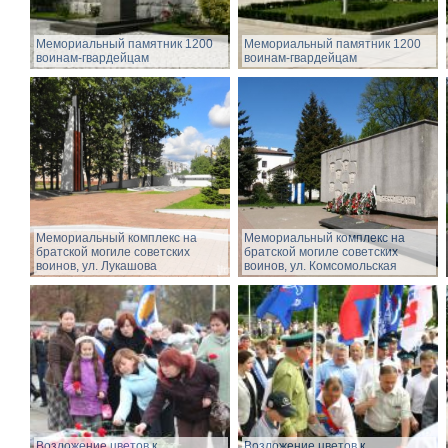
Мемориальный памятник 1200
Мемориальный памятник 1200
воинам-гвардейцам
воинам-гвардейцам
Мемориальный комплекс на
Мемориальный комплекс на
братской могиле советских
братской могиле советских
воинов, ул. Лукашова
воинов, ул. Комсомольская
Возложение цветов к
Возложение цветов к