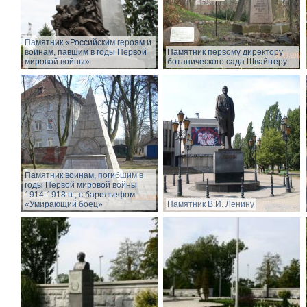
Памятник «Российским героям и
воинам, павшим в годы Первой
Памятник первому директору
мировой войны»
ботанического сада Швайггеру
Памятник воинам, погибшим в
годы Первой мировой войны
1914-1918 гг., с барельефом
«Умирающий боец»
Памятник В.И. Ленину