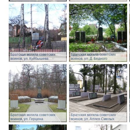
Братская могила советских
Братская могила советских
воинов, ул. Куйбышева
воинов, ул. Д. Бедного
Братская могила советских
Братская могила советских
воинов, ул. Герцена
воинов, ул. Аллея Смелых