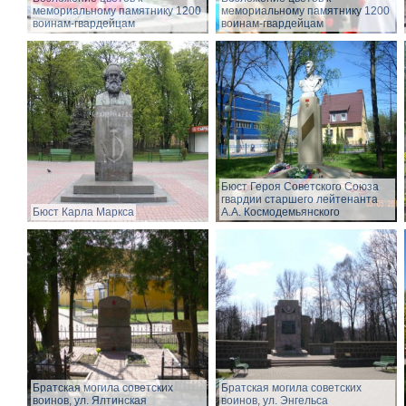
мемориальному памятнику 1200
мемориальному памятнику 1200
воинам-гвардейцам
воинам-гвардейцам
Бюст Героя Советского Союза
гвардии старшего лейтенанта
Бюст Карла Маркса
А.А. Космодемьянского
Братская могила советских
Братская могила советских
воинов, ул. Ялтинская
воинов, ул. Энгельса