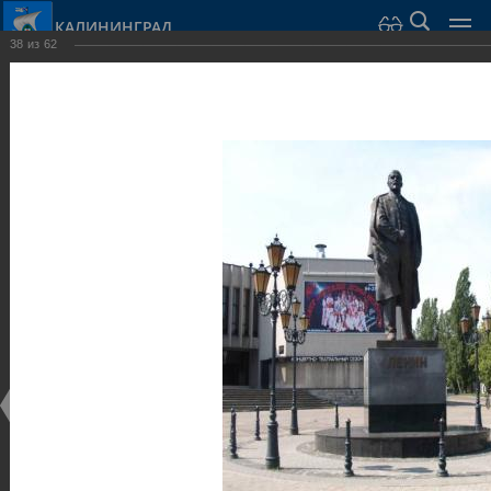
КАЛИНИНГРАД
38
из
62
Город Калининград
›
Город
›
Фотогалерея
›
Достопримечательности
›
Скульптуры и мемориалы
Достопримечательности
Скульптуры и мемориалы
25.02.2014