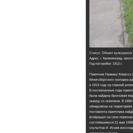
Статус: Объект культурного
Адрес: г. Калининград, просп
Год постройки: 1913 г.
Памятник Герману Клаассу (
Кёнигсбергского зоопарка р
в 1913 году на главной алле
В послевоенные годы памятн
была найдена бронзовая ве
львицу со львенком. В 1990
обнаружены на территориях
постамента памятника найде
возвращен на свое первонач
состоявшемуся 21 мая 1996
скульптор И. Исаев воссозд
первозданный вид.