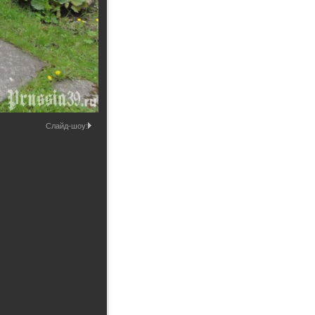
Промышленные здания и
сооружения
Мосты
Слайд-шоу: