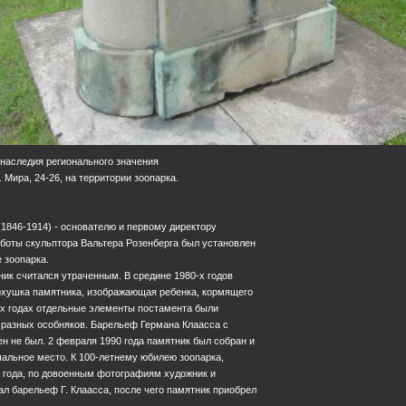
 наследия регионального значения
. Мира, 24-26, на территории зоопарка.
1846-1914) - основателю и первому директору
аботы скульптора Вальтера Розенберга был установлен
е зоопарка.
ик считался утраченным. В средине 1980-х годов
рхушка памятника, изображающая ребенка, кормящего
-х годах отдельные элементы постамента были
 разных особняков. Барельеф Германа Клаасса с
н не был. 2 февраля 1990 года памятник был собран и
альное место. К 100-летнему юбилею зоопарка,
 года, по довоенным фотографиям художник и
ал барельеф Г. Клаасса, после чего памятник приобрел