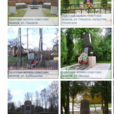
Братская могила советских
Братская могила советских
воинов, ул. Герцена, напротив
воинов, ул. Герцена
госпиталя
Братская могила советских
Братская могила советских
воинов, ул. Куйбышева
воинов, ул. Лесная