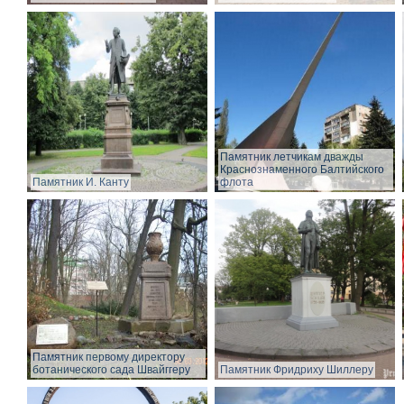
Памятник летчикам дважды
Краснознаменного Балтийского
Памятник И. Канту
флота
Памятник первому директору
ботанического сада Швайггеру
Памятник Фридриху Шиллеру