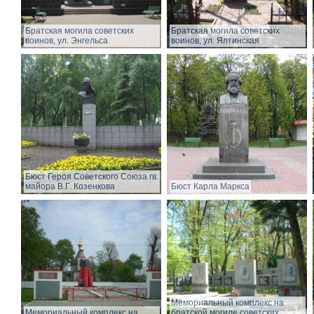
Братская могила советских
Братская могила советских
воинов, ул. Энгельса
воинов, ул. Ялтинская
Бюст Героя Советского Союза гв.
майора В.Г. Козенкова
Бюст Карла Маркса
Мемориальный комплекс на
Мемориальный комплекс на
братской могиле советских