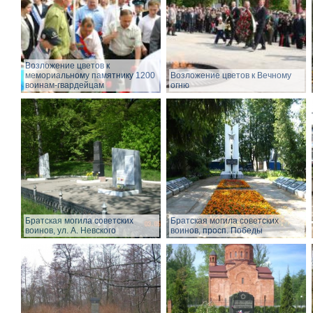
Возложение цветов к
мемориальному памятнику 1200
Возложение цветов к Вечному
воинам-гвардейцам
огню
Братская могила советских
Братская могила советских
воинов, ул. А. Невского
воинов, просп. Победы