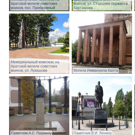
братской могиле советских
воинов, ул. Старшего сержанта
воинов, пос. Прибрежный
Карташова
Мемориальный комплекс на
братской могиле советских
воинов, ул. Лукашова
Могила Иммануила Канта
Памятник А.С. Пушкину
Памятник В.И. Ленину